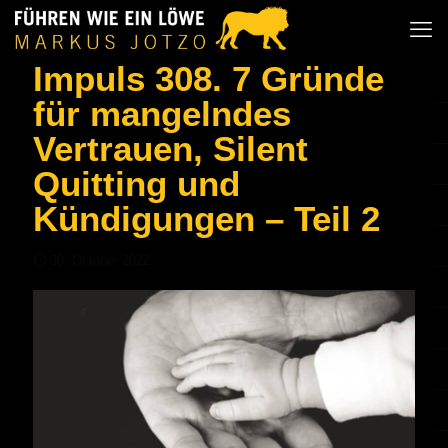
Impuls 308. 7 Gründe
für mangelndes
Vertrauen, Silent
Quitting und
Kündigungen – Teil 2
30. Oktober 2022