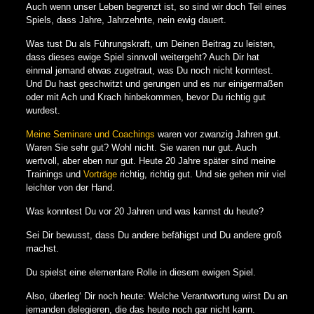
Auch wenn unser Leben begrenzt ist, so sind wir doch Teil eines
Spiels, dass Jahre, Jahrzehnte, nein ewig dauert.
Was tust Du als Führungskraft, um Deinen Beitrag zu leisten,
dass dieses ewige Spiel sinnvoll weitergeht? Auch Dir hat
einmal jemand etwas zugetraut, was Du noch nicht konntest.
Und Du hast geschwitzt und gerungen und es nur einigermaßen
oder mit Ach und Krach hinbekommen, bevor Du richtig gut
wurdest.
Meine Seminare und Coachings
waren vor zwanzig Jahren gut.
Waren Sie sehr gut? Wohl nicht. Sie waren nur gut. Auch
wertvoll, aber eben nur gut. Heute 20 Jahre später sind meine
Trainings und
Vorträge
richtig, richtig gut. Und sie gehen mir viel
leichter von der Hand.
Was konntest Du vor 20 Jahren und was kannst du heute?
Sei Dir bewusst, dass Du andere befähigst und Du andere groß
machst.
Du spielst eine elementare Rolle in diesem ewigen Spiel.
Also, überleg‘ Dir noch heute: Welche Verantwortung wirst Du an
jemanden delegieren, die das heute noch gar nicht kann.