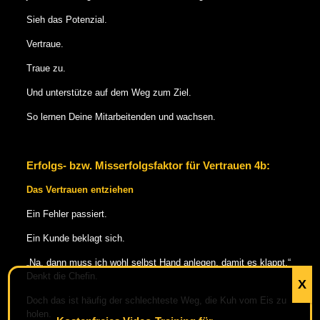
Sieh das Potenzial.
Vertraue.
Traue zu.
Und unterstütze auf dem Weg zum Ziel.
So lernen Deine Mitarbeitenden und wachsen.
Erfolgs- bzw. Misserfolgsfaktor für Vertrauen 4b:
Das Vertrauen entziehen
Ein Fehler passiert.
Ein Kunde beklagt sich.
„Na, dann muss ich wohl selbst Hand anlegen, damit es klappt.“
Denkt die Chefin.
X
Doch das ist häufig der schlechteste Weg, die Kuh vom Eis zu
holen.