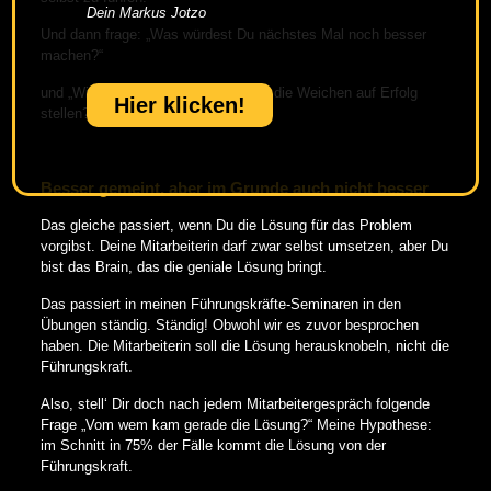
Dein Markus Jotzo
Und dann frage: „Was würdest Du nächstes Mal noch besser
machen?“
und „Wie würdest Du von vornherein die Weichen auf Erfolg
Hier klicken!
stellen?“
Besser gemeint, aber im Grunde auch nicht besser
Das gleiche passiert, wenn Du die Lösung für das Problem
vorgibst. Deine Mitarbeiterin darf zwar selbst umsetzen, aber Du
bist das Brain, das die geniale Lösung bringt.
Das passiert in meinen Führungskräfte-Seminaren in den
Übungen ständig. Ständig! Obwohl wir es zuvor besprochen
haben. Die Mitarbeiterin soll die Lösung herausknobeln, nicht die
Führungskraft.
Also, stell‘ Dir doch nach jedem Mitarbeitergespräch folgende
Frage „Vom wem kam gerade die Lösung?“ Meine Hypothese:
im Schnitt in 75% der Fälle kommt die Lösung von der
Führungskraft.