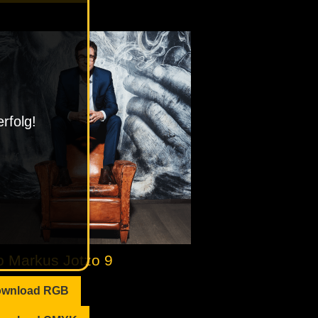
rfolg!
o Markus Jotzo 9
wnload RGB