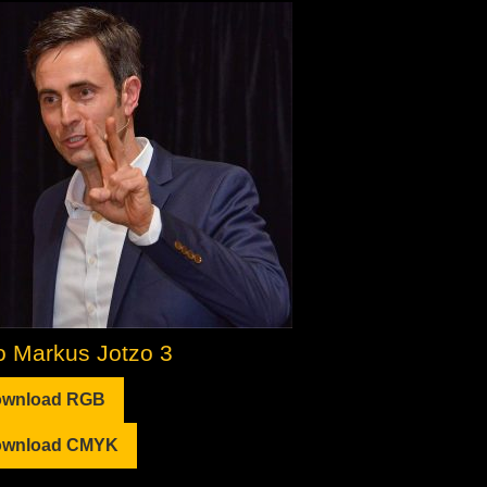
o Markus Jotzo 3
wnload RGB
wnload CMYK