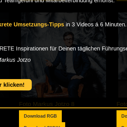
 Teamgefühl und Mitarbeiterbindung erhöhst.
krete Umsetzungs-Tipps
in 3 Videos á 6 Minuten.
TE Inspirationen für Deinen täglichen Führungse
Markus Jotzo
r klicken!
Foto Markus Jotzo 8
Fot
Download RGB
Do