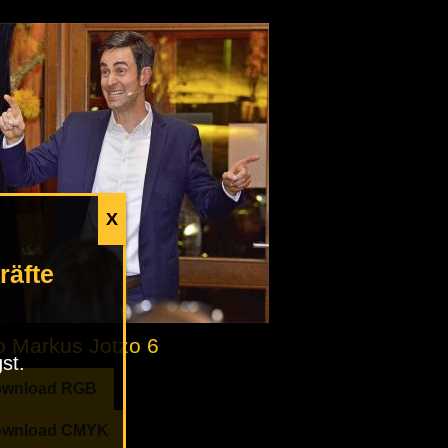
X
räfte
o Markus Jotzo 6
st.
wnload RGB
wnload CMYK