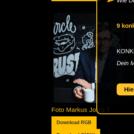
Wie Du
9 kon
KONKRE
Dein 
Hie
Foto Markus Jotzo 7
Download RGB