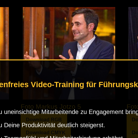
enfreies Video-Training für Führungsk
Foto Markus Jotzo 5
Fot
 uneinsichtige Mitarbeitende zu Engagement bring
Download RGB
Do
 Deine Produktivität deutlich steigerst.
Download CMYK
Do