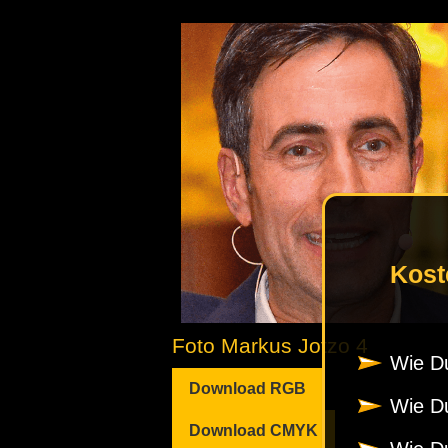
Kost
Foto Markus Jotzo 4
Wie Du
Download RGB
Wie Du
Download CMYK