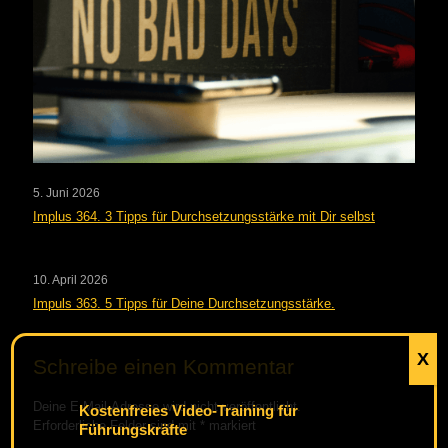
5. Juni 2026
Implus 364. 3 Tipps für Durchsetzungsstärke mit Dir selbst
10. April 2026
Impuls 363. 5 Tipps für Deine Durchsetzungsstärke.
X
Schreibe einen Kommentar
Deine E-Mail-Adresse wird nicht veröffentlicht.
Kostenfreies Video-Training für
Erforderliche Felder sind mit
*
markiert
Führungskräfte