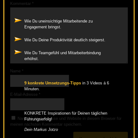
Kommentar
*
Wie Du uneinsichtige Mitarbeitende zu
Engagement bringst.
Wie Du Deine Produktivität deutlich steigerst.
Wie Du Teamgefühl und Mitarbeiterbindung
erhöhst.
Name
*
9 konkrete Umsetzungs-Tipps
in 3 Videos á 6
Minuten.
E-Mail-Adresse
*
KONKRETE Inspirationen für Deinen täglichen
Name, E-Mail-Adresse und Website in diesem Browser für
Führungserfolg!
meinen nächsten Kommentar speichern.
Dein Markus Jotzo