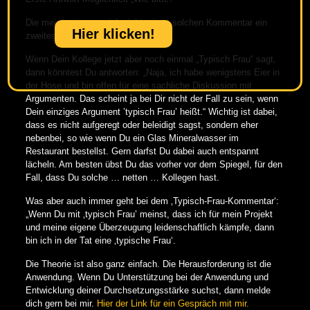
Die meisten trauen sich nicht, einen solchen Kommentar ein
Hier klicken!
zweites Mal loszulassen.
Wenn Dein Kollege jetzt aber noch einmal „Typisch Frau“ sagt,
dann könntest Du antworten: „Naja, ich habe wenigstens Eier in
der Hose und bin offen für eine sachliche Diskussion mit
Argumenten. Das scheint ja bei Dir nicht der Fall zu sein, wenn
Dein einziges Argument ’typisch Frau’ heißt.“ Wichtig ist dabei,
dass es nicht aufgeregt oder beleidigt sagst, sondern eher
nebenbei, so wie wenn Du ein Glas Mineralwasser im
Restaurant bestellst. Gern darfst Du dabei auch entspannt
lächeln. Am besten übst Du das vorher vor dem Spiegel, für den
Fall, dass Du solche … netten … Kollegen hast.
Was aber auch immer geht bei dem ‚Typisch-Frau-Kommentar‘:
„Wenn Du mit ‚typisch Frau’ meinst, dass ich für mein Projekt
und meine eigene Überzeugung leidenschaftlich kämpfe, dann
bin ich in der Tat eine ‚typische Frau‘.
Die Theorie ist also ganz einfach. Die Herausforderung ist die
Anwendung. Wenn Du Unterstützung bei der Anwendung und
Entwicklung deiner Durchsetzungsstärke suchst, dann melde
dich gern bei mir.
Hier der Link für ein Gespräch mit mir.