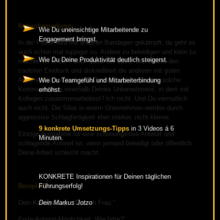
Nebenbemerkung:
Wie Du uneinsichtige Mitarbeitende zu
Engagement bringst.
In der Politik wird mit anderen Bandagen gekämpft, da geht es
auch schon mal ruppiger zu. Andere zu beleidigen und klein zu
Wie Du Deine Produktivität deutlich steigerst.
machen ist in der Politik quasi ein Sport. Wer macht den
coolsten Eindruck und diskreditiert die anderen mit guten
Argumenten am meisten? Doch möchtest Du eine solche
Wie Du Teamgefühl und Mitarbeiterbindung
Kommunikation innerhalb Deines Unternehmens, in dem mit
erhöhst.
Kollegen zusammenarbeitest? Ich nicht. Und Du vermutlich
auch nicht. Die Silos in einem Unternehmen werden durch
aggressive Schlagfertigkeit eher stärker, nicht kleiner.
9 konkrete Umsetzungs-Tipps
in 3 Videos á 6
Einzige Ausnahme für eine schonungslose Antwort und
Minuten.
schlagende Antwort ist, wenn jemand beleidigt oder öffentlich
Deine Arbeit schlecht macht.
KONKRETE Inspirationen für Deinen täglichen
Beispiel 3.
Führungserfolg!
Dein Kollege sagt: „Typisch Frau.“
Dein Markus Jotzo
Erste Antwort-Möglichkeit „Wie bitte?“