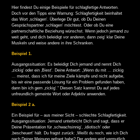
Hier findest Du einige Beispiele für schlagfertige Antworten.
Doch vor den Tipps eine Warnung: Schlagfertigkeit beinhaltet
das Wort ‚schlagen‘. Überlege Dir gut, ob Du Deinen
Gesprächspartner ‚schlagen‘ möchtest. Oder ob Du eine
partnerschaftliche Beziehung wünschst. Wenn jedoch jemand zu
weit geht, und dich beleidigt vor anderen, dann zeig‘ klar Deine
Muskeln und weise andere in ihre Schranken.
Beispiel 1.
Ausgangssituation: Es beleidigt Dich jemand und nennt Dich
‚zickig‘ oder ein ‚Biest‘. Deine Antwort: „Wenn du mit … zickig
… meinst, dass ich für meine Ziele kämpfe und nicht aufgebe,
bis wir eine passende Lösung für ein Problem gefunden haben,
dann bin ich gern ‚zickig‘.“ Diesen Satz kannst Du auf jedes
unfreundlich gemeinte Wort oder Adjektiv anwenden.
Beispiel 2 a.
Ein Beispiel für – aus meiner Sicht – schlechte Schlagfertigkeit.
Ausgangssituation: Jemand unterbricht Dich und sagt, dass er
Deine Präsentation für ‚schwachsinnig‘, ‚idiotisch‘ oder
‚bescheuert‘ hält. Du fragst zurück: ‚Weißt du noch, wie ich Dich
nach Deiner Meinung gefragt habe? Der andere wird vermutlich