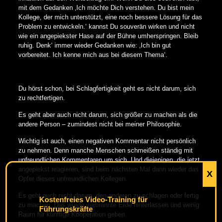
mit dem Gedanken ‚Ich möchte Dich verstehen. Du bist mein
Kollege, der mich unterstützt, eine noch bessere Lösung für das
Problem zu entwickeln.‘ kannst Du souverän wirken und nicht
wie ein angepiekster Hase auf der Bühne umherspringen. Bleib
ruhig. Denk‘ immer wieder Gedanken wie: ‚Ich bin gut
vorbereitet. Ich kenne mich aus bei diesem Thema‘.
Du hörst schon, bei Schlagfertigkeit geht es nicht darum, sich
zu rechtfertigen.
Es geht aber auch nicht darum, sich größer zu machen als die
andere Person – zumindest nicht bei meiner Philosophie.
Wichtig ist auch, einen negativen Kommentar nicht persönlich
zu nehmen. Denn manche Menschen schmeißen ständig mit
unfreundlichen Kommentaren um sich. Und diejenigen, die jetzt
angepiekst reagieren, sind beim nächsten Mal dann wieder das
X
Opfer dieses unfreundlichen Kollegen.
Es geht auch nicht darum, den anderen zu schlagen oder fertig
Kostenfreies Video-Training für
zu machen. Das würde verbrannte Erde hinterlassen und wenig
Führungskräfte
Raum für künftige Kooperation geben.