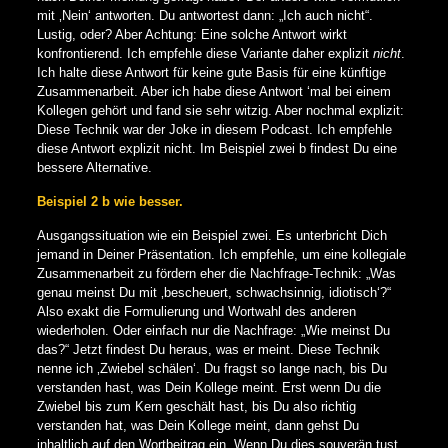
mit ‚Nein‘ antworten. Du antwortest dann: „Ich auch nicht“.
Lustig, oder? Aber Achtung: Eine solche Antwort wirkt
konfrontierend. Ich empfehle diese Variante daher explizit
nicht
.
Ich halte diese Antwort für keine gute Basis für eine künftige
Zusammenarbeit. Aber ich habe diese Antwort ‘mal bei einem
Kollegen gehört und fand sie sehr witzig. Aber nochmal explizit:
Diese Technik war der Joke in diesem Podcast. Ich empfehle
diese Antwort explizit nicht. Im Beispiel zwei b findest Du eine
bessere Alternative.
Beispiel 2 b wie besser.
Ausgangssituation wie ein Beispiel zwei. Es unterbricht Dich
jemand in Deiner Präsentation. Ich empfehle, um eine kollegiale
Zusammenarbeit zu fördern eher die Nachfrage-Technik: „Was
genau meinst Du mit ‚bescheuert, schwachsinnig, idiotisch‘?“
Also exakt die Formulierung und Wortwahl des anderen
wiederholen. Oder einfach nur die Nachfrage: „Wie meinst Du
das?“ Jetzt findest Du heraus, was er meint. Diese Technik
nenne ich ‚Zwiebel schälen‘. Du fragst so lange nach, bis Du
verstanden hast, was Dein Kollege meint. Erst wenn Du die
Zwiebel bis zum Kern geschält hast, bis Du also richtig
verstanden hat, was Dein Kollege meint, dann gehst Du
inhaltlich auf den Wortbeitrag ein. Wenn Du dies souverän tust,