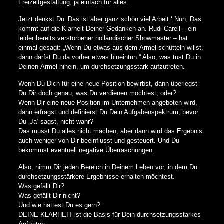
Freizeitgestaltung, ja einfach für alles.
Jetzt denkst Du ‚Das ist aber ganz schön viel Arbeit.‘ Nun, Das
kommt auf die Klarheit Deiner Gedanken an. Rudi Carell – ein
leider bereits verstorbener holländischer Showmaster – hat
einmal gesagt: „Wenn Du etwas aus dem Ärmel schütteln willst,
dann darfst Du da vorher etwas hineintun.“ Also, was tust Du in
Deinen Ärmel hinein, um durchsetzungsstark aufzutreten.
Wenn Du Dich für eine neue Position bewirbst, dann überlegst
Du Dir doch genau, was Du verdienen möchtest, oder?
Wenn Dir eine neue Position im Unternehmen angeboten wird,
dann erfragst und definierst Du Dein Aufgabenspektrum, bevor
Du ‚Ja‘ sagst, nicht wahr?
Das musst Du alles nicht machen, aber dann wird das Ergebnis
auch weniger von Dir beeinflusst und gesteuert. Und Du
bekommst eventuell negative Überraschungen.
Also, nimm Dir jeden Bereich in Deinem Leben vor, in dem Du
durchsetzungsstärkere Ergebnisse erhalten möchtest.
Was gefällt Dir?
Was gefällt Dir nicht?
Und wie hättest Du es gern?
DEINE KLARHEIT ist die Basis für Dein durchsetzungsstarkes