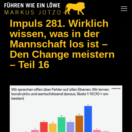
Impuls 281. Wirklich
wissen, was in der
Mannschaft los ist –
Den Change meistern
– Teil 16
18. Juli 2021