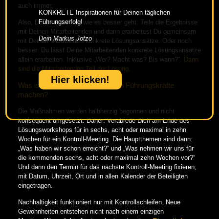
auch immer.
KONKRETE Inspirationen für Deinen täglichen
Führungserfolg!
Also, Du ahnst schon, wie es besser geht: Teile die Ergebnisse
mit Deinen Mitarbeitenden und dann erarbeitest Du gemeinsam
Dein Markus Jotzo
mit Deinen Mitarbeitern konkrete Lösungsansätze. Oder noch
besser: Du lässt Deine Mitarbeitenden konkrete Lösungsansätze
allein erarbeiten. Inklusive „Wer? Macht was? Bis wann?“.
Dann
sind die Mitarbeitenden Teil der Lösung.
Hier klicken!
Was ist dann nächste Fehler, den Führungskräfte
machen?
Die Maßnahmen werden halbherzig begonnen und nicht
konsequent umgesetzt. Daher: Verabrede Dich am Ende des
Lösungsworkshops für in sechs, acht oder maximal in zehn
Wochen für ein Kontroll-Meeting. Die Hauptthemen sind dann:
„Was haben wir schon erreicht?“ und „Was nehmen wir uns für
die kommenden sechs, acht oder maximal zehn Wochen vor?“
Und dann den Termin für das nächste Kontroll-Meeting fixieren,
mit Datum, Uhrzeit, Ort und in allen Kalender der Beteiligten
eingetragen.
Nachhaltigkeit funktioniert nur mit Kontrollschleifen. Neue
Gewohnheiten entstehen nicht nach einem einzigen