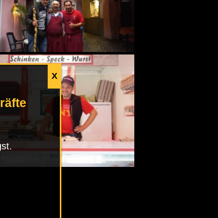
X
räfte
st.