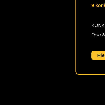
9 kon
KONKRE
Dein 
Hie